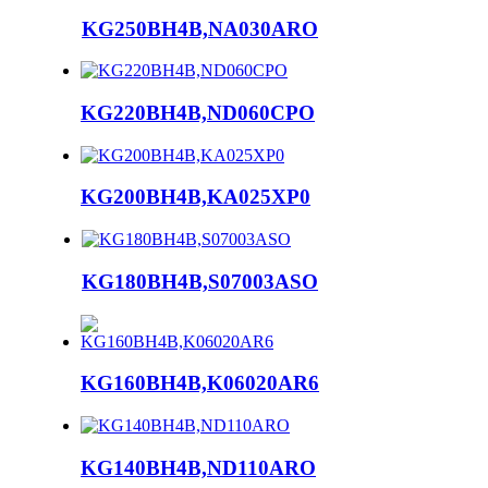
KG250BH4B,NA030ARO
KG220BH4B,ND060CPO
KG200BH4B,KA025XP0
KG180BH4B,S07003ASO
KG160BH4B,K06020AR6
KG140BH4B,ND110ARO