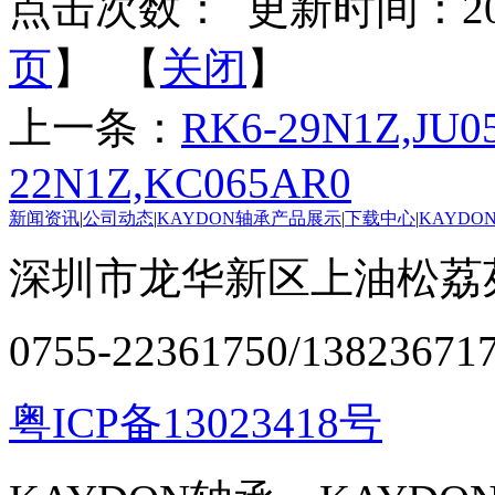
点击次数：
更新时间：2022-
页
】 【
关闭
】
上一条：
RK6-29N1Z,JU0
22N1Z,KC065AR0
新闻资讯
|
公司动态
|
KAYDON轴承产品展示
|
下载中心
|
KAYDO
深圳市龙华新区上油松荔苑
0755-22361750/13823671
粤ICP备13023418号