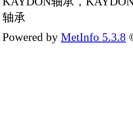
KAYDON轴承，KAYD
轴承
Powered by
MetInfo 5.3.8
©