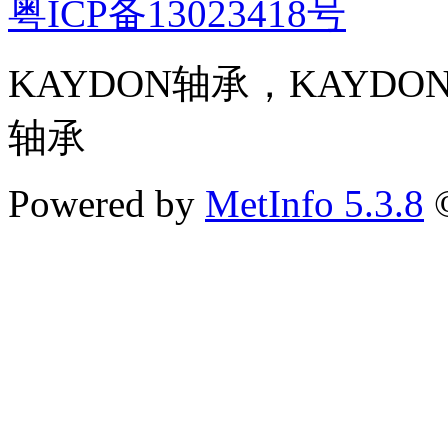
粤ICP备13023418号
KAYDON轴承，KAYD
轴承
Powered by
MetInfo 5.3.8
©