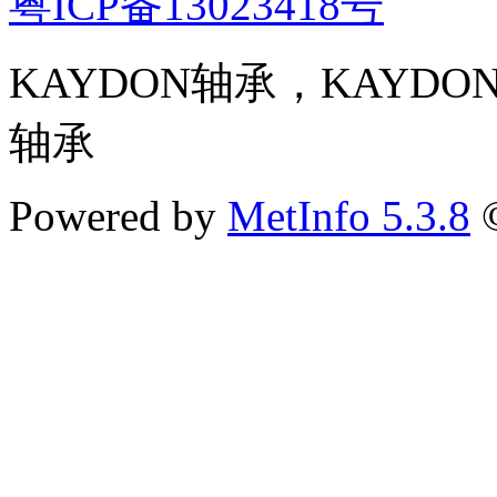
粤ICP备13023418号
KAYDON轴承，KAYD
轴承
Powered by
MetInfo 5.3.8
©