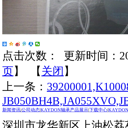
点击次数：
更新时间：2025-
页
】 【
关闭
】
上一条：
39200001,K1000
JB050BH4B,JA055XVO,J
新闻资讯
|
公司动态
|
KAYDON轴承产品展示
|
下载中心
|
KAYDO
深圳市龙华新区上油松荔苑