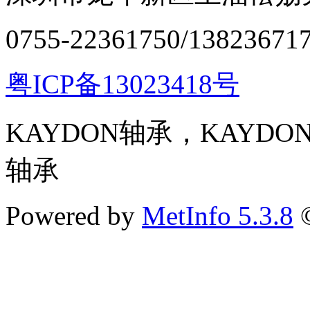
0755-22361750/13823671
粤ICP备13023418号
KAYDON轴承，KAYD
轴承
Powered by
MetInfo 5.3.8
©