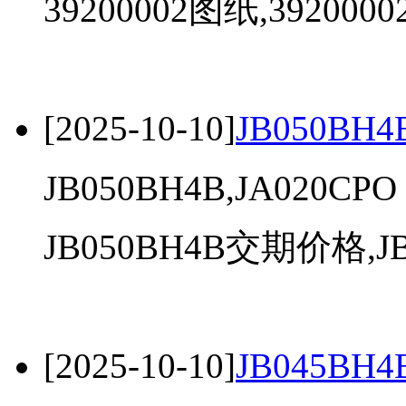
39200002图纸,3920000
[2025-10-10]
JB050BH4
JB050BH4B,JA020CPO
JB050BH4B交期价格,JB0
[2025-10-10]
JB045BH4