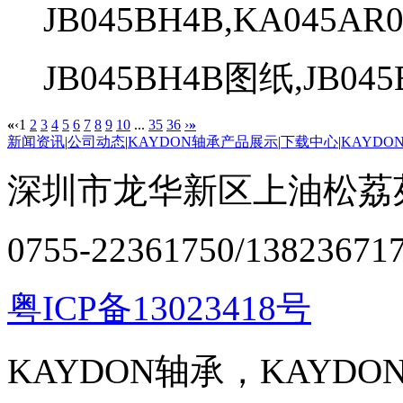
JB045BH4B,KA045AR
JB045BH4B图纸,JB045B
«
‹
1
2
3
4
5
6
7
8
9
10
...
35
36
›
»
新闻资讯
|
公司动态
|
KAYDON轴承产品展示
|
下载中心
|
KAYDO
深圳市龙华新区上油松荔苑
0755-22361750/13823671
粤ICP备13023418号
KAYDON轴承，KAYD